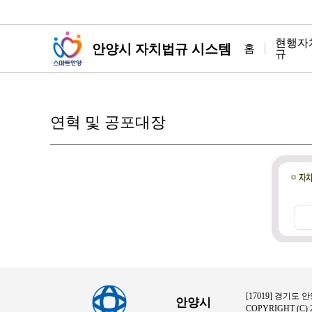
현행자
안양시
자치법규 시스템
홈
규
연혁 및 공포대장
[17019] 경기도 
안양시
COPYRIGHT (C) 