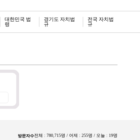
대한민국 법
경기도 자치법
전국 자치법
령
규
규
전체 : 780,715명 / 어제 : 255명 / 오늘 : 19명
방문자수