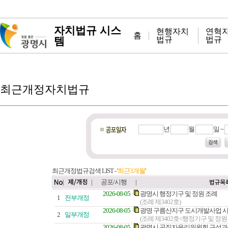
자치법규 시스
현행자치
연혁
홈
템
법규
법규
최근개정자치법규
년
월
일 ~
최근개정법규검색 LIST - '
최근3개월
'
|
|
공포/시행
|
2026-08-05
광명시 행정기구 및 정원 조례
1
전부개정
(조례 제3402호)
2026-08-05
광명 구름산지구 도시개발사업 시
2
일부개정
(조례 제3402호<행정기구 및 정원
2026-08-05
광명시 공직자윤리위원회 구성과 