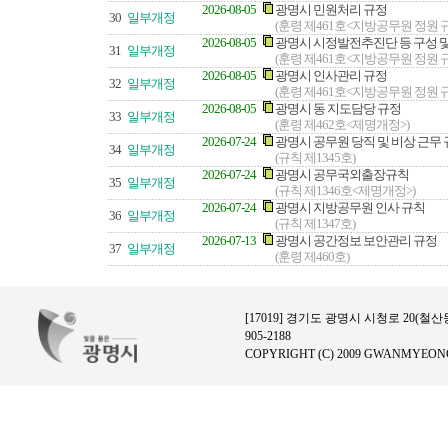
2026-08-05
광명시 민원처리 규정
30
일부개정
(훈령 제461호<지방공무원 정원 규
2026-08-05
광명시 시정발전추진단 등 구성 및
31
일부개정
(훈령 제461호<지방공무원 정원 규
2026-08-05
광명시 인사관리 규정
32
일부개정
(훈령 제461호<지방공무원 정원 규
2026-08-05
광명시 동 지도담당 규정
33
일부개정
(훈령 제462호<제명개정>)
2026-07-24
광명시 공무원 당직 및 비상 근무
34
일부개정
(규칙 제1345호)
2026-07-24
광명시 공무국외출장규칙
35
일부개정
(규칙 제1346호<제명개정>)
2026-07-24
광명시 지방공무원 인사 규칙
36
일부개정
(규칙 제1347호)
2026-07-13
광명시 공간정보 보안관리 규정
37
일부개정
(훈령 제460호)
[17019] 경기도 광명시 시청로 20(철산동)
905-2188
COPYRIGHT (C) 2009 GWANMYEONG